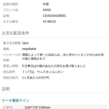
起源の場所:
中国
ブランド名:
SANS
証明:
CE/SGS/ISO9001
モデル番号:
XY-WG10
お支払配送条件
最小注文数量:
1pcs
価格:
negotiable
パッケージの
薄膜によって第一に詰められ、次に外のパッキングのための木
の箱と補強されて
詳細:
受渡し時間:
5 仕事日はの後のあなたの支払を受け取りました
支払条件:
トン/ Tは、ウェスタンユニオン
供給の能力:
1ヶ月あたりの10 PC
説明
ケーキ製造ライン
L*W*H:
1160*725*1590mm