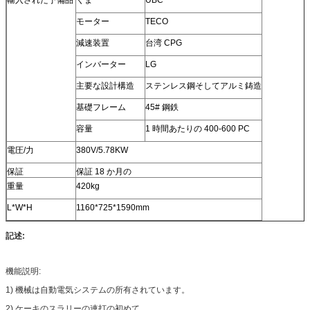
輸入された予備品
くま
UBC
モーター
TECO
減速装置
台湾 CPG
インバーター
LG
主要な設計構造
ステンレス鋼そしてアルミ鋳造
基礎フレーム
45# 鋼鉄
容量
1 時間あたりの 400-600 PC
電圧/力
380V/5.78KW
保証
保証 18 か月の
重量
420kg
L*W*H
1160*725*1590mm
記述:
機能説明:
1) 機械は自動電気システムの所有されています。
2) ケーキのスラリーの連打の初めて。