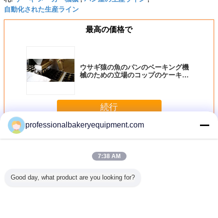
自動化された生産ライン
最高の価格で
ウサギ猿の魚のパンのベーキング機
械のための立場のコップのケーキの
生産ライン
続行
professionalbakeryequipment.com
ケーキ製造ライン
多く
7:38 AM
Good day, what product are you looking for?
ベーキン
ウサギ猿の魚のパ
自動化されたケー
チョコレート詰物
石鹸、ビ
-鋭いコッ
ンのベーキング機
キの生産ライン、
のケーキの生産ラ
ト、クッ
 3 つの
械のための立場の
月のケーキ機械
イン装置の食品工
めの自動
ィ アルミ
コップのケーキの
SGS/ISO9001
業の機械類
供給の流
の容器型
生産ライン
ク機械は