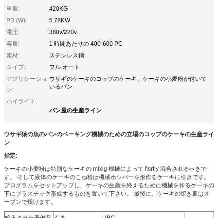
重量:
420KG
PD (W):
5.78KW
電圧:
380v/220v
容量:
1 時間あたりの 400-600 PC
素材:
ステンレス鋼
タイプ:
フル オート
アプリケーショ
ウサギのケーキのコップのケーキ、ケーキの小麦粉が付いて
いるパン
ン:
ハイライト:
パン屋の生産ライン
ウサギ猿の魚のパンのベーキング機械のための立場のコップのケーキの生産ライ
ン
指定:
ケーキの小麦粉は特別なケーキの mixig 機械によって fisrtly 混合されるべきで
す。 そして液体のケーキのこね粉は機械ホッパーを形作るケーキに引きです。
プログラムをセットアップし、ケーキの生産を終えるために機械を作るケーキの
下にプラスチック形成するものを置いて下さい。 最後に、ケーキの焼き皿はオ
ーブンで焼けます。