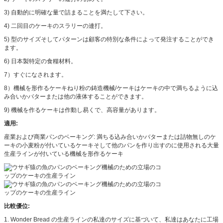
3) 自動的に明確な量で詰まることを満たして下さい。
4) 二回目のケーキのスラリーの連打。
5) 型のサイズそしてパターンは顧客の特別な条件によって発注することができ
ます。
6) 日本製特定の食糧材料。
7）すぐになされます。
8）機械を形作るケーキねり粉の鋳造機械/ケーキはケーキの中で満ちるように込
み合いかバターまたは他の液体することができます。
9) 機械を作るケーキは作動し易くで、高容量があります。
適用:
産業および商業パンのベーキング: 満ちる込み合いかバターまたは詰物無しのケ
ーキの小麦粉が付いているケーキそして他のパンを作り出すのに使用される大量
生産ラインが付いている機械を形作るケーキ
比較優位:
1. Wonder Bread の生産ラインの私達のサイズに基づいて、私達はあなたに工場