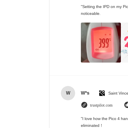
"Setting the IPD on my Pi
noticeable.
W
W*s
trustpilot.com
"I love how the Pico 4 han
eliminated！