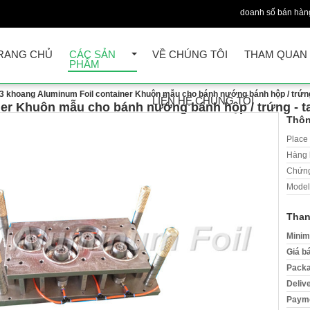
doanh số bán hàn
RANG CHỦ
CÁC SẢN
VỀ CHÚNG TÔI
THAM QUAN
PHẨM
3 khoang Aluminum Foil container Khuôn mẫu cho bánh nướng bánh hộp / trứng 
LIÊN HỆ CHÚNG TÔI
er Khuôn mẫu cho bánh nướng bánh hộp / trứng - ta
Thôn
Place 
Hàng 
Chứng
Model
Than
Minim
Giá b
Packa
Deliv
Payme