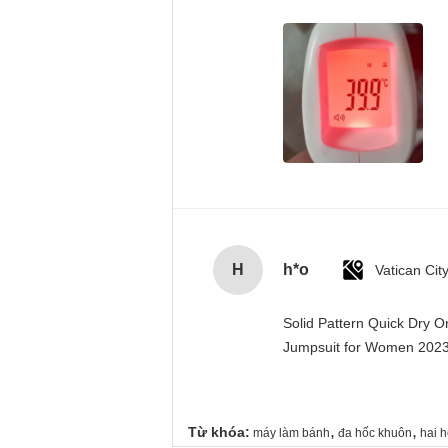
H
h*o
Solid Pattern Quick Dry 
Jumpsuit for Women 20
,
,
Từ khóa:
máy làm bánh
đa hốc khuôn
hai 