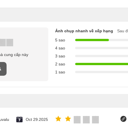
Ảnh chụp nhanh về xếp hạng
Sau đ
5 sao
4 sao
hà cung cấp này
3 sao
2 sao
á
1 sao
uvalu
Oct 29.2025