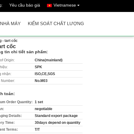
Yêu cầu báo giá
Vietnamese
g:
 NHÀ MÁY
KIỂM SOÁT CHẤT LƯỢNG
- tart cốc
rt cốc
g tin chi tiết sản phẩm:
of Origin:
China(mainland)
hiệu:
SPK
 nhận:
ISO,CE,SGS
 Number:
No.M03
h toán:
um Order Quantity:
1 set
án:
negotiable
ging Details:
Standard export package
ery Time:
30days depend on quantity
nt Terms:
T/T