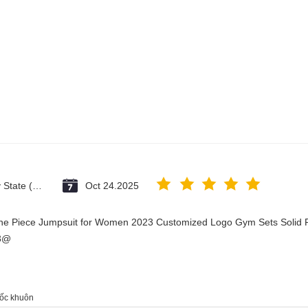
Vatican City State (Holy See)
Oct 24.2025
One Piece Jumpsuit for Women 2023 Customized Logo Gym Sets Solid P
23@
hốc khuôn