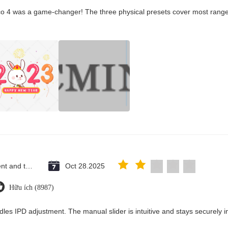
co 4 was a game-changer! The three physical presets cover most ranges
Saint Vincent and the Grenadines
Oct 28.2025
Hữu ích (8987)
dles IPD adjustment. The manual slider is intuitive and stays securely in