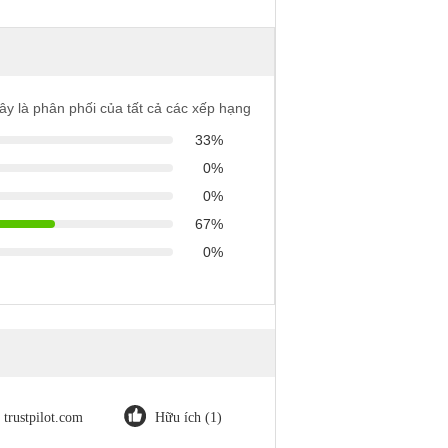
ây là phân phối của tất cả các xếp hạng
33%
0%
0%
67%
0%
trustpilot.com
Hữu ích (1)