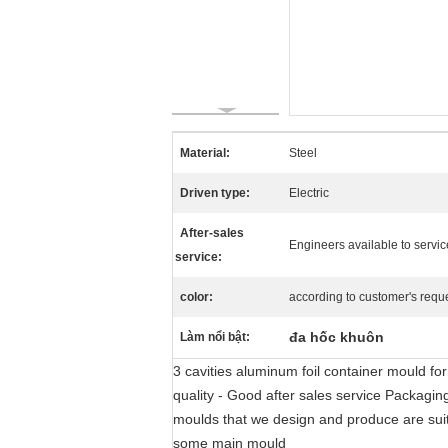
Material:
Steel
Driven type:
Electric
After-sales
Engineers available to servi
service:
color:
according to customer's requ
đa hốc khuôn
Làm nổi bật:
3 cavities aluminum foil container mould fo
quality - Good after sales service Packagi
moulds that we design and produce are suita
some main mould