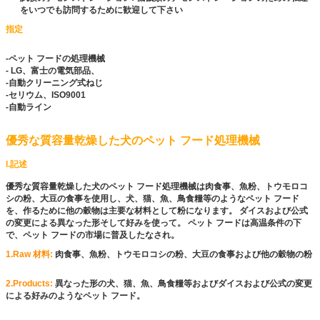
をいつでも訪問するために歓迎して下さい
指定
-ペット フードの処理機械
- LG、富士の電気部品、
-自動クリーニング式ねじ
-セリウム、ISO9001
-自動ライン
優秀な質容量乾燥した犬のペット フード処理機械
I.記述
優秀な質容量乾燥した犬のペット フード処理機械は肉食事、魚粉、トウモロコ
シの粉、大豆の食事を使用し、犬、猫、魚、鳥食糧等のようなペット フード
を、作るために他の穀物は主要な材料として粉になります。 ダイスおよび公式
の変更による異なった形そして好みを使って。 ペット フードは高温条件の下
で、ペット フードの市場に普及したなされ。
1.Raw 材料:
肉食事、魚粉、トウモロコシの粉、大豆の食事および他の穀物の粉
2.Products:
異なった形の犬、猫、魚、鳥食糧等およびダイスおよび公式の変更
による好みのようなペット フード。