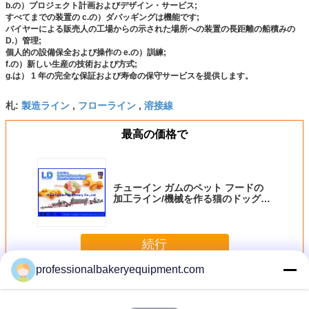
b.の）プロジェクト計画およびデザイン・サービス;
すべてまでの装置の c.の）ダバッギングは機能です;
バイヤーによる販売人の工場からの示された場所への装置の長距離の船積みの
D.）管理;
個人的の設備保全および操作の e.の）訓練;
f.の）新しい生産の技術および方式;
g.は） 1 年の完全な保証および寿命の保守サービスを提供します。
製造ライン
フローライン
溶接線
札:
,
,
最高の価格で
チューイン ガムのペット フードの
加工ライン/機械を作る猫のドッグ
フード
続行
professionalbakeryequipment.com
ペット フードの加工ライン
多く