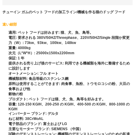
チューイン ガムのペット フードの加工ライン/機械を作る猫のドッグ フード
速い細部
適用: ペット フードは好みます: 猫、犬、魚、鳥等。
電圧: 要求される 380V/50HZ/Threephase、220V/50HZ/Single 段階か変更
力（W）: 73kw、93kw、100kw、148kw
重量: 4000kg
次元（L*W*H）: 25000x1500x2200mm
保証: 1 年
提供される売り上げ後のサービス: 利用できる機械類を海外に整備するため
に設計します
オートメーション: フル オート
機械類材料: 食品等級のステンレス鋼
原料は使用することができます: 肉食事、魚粉、トウモロコシの粉、大豆の
食事および他
穀物の粉
プロダクト: ペット フードは猫、犬、魚、鳥等を好みます。
容量: 120-150 KG/H、200-250 の KG/H、400-500 の KG/H、800-1000 の
KG/H
インバーター ブランド: デルタ
ねじ材料: 38CrMoAL
電子部品のブランド: 富士および LG
主要なモーター ブランド: SIEMENS （中国）
試験のデモンストレーション: 機械類のデモンストレーションのための私達