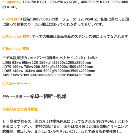
3.Capacity:
120-150 KG/H、200-250 の KG/H、400-500 の KG/H、800-1000
の KG/H。
4.Voltage:
3 段階: 380V/50HZ の単一フェーズ: 220V/50HZ、私達は異なった国
に従って顧客のローカル電圧に従ってそれを作ってもいいです。
5.Machines 材料:
すべての機械は食品等級のステンレス鋼によってなされます
6.Technical 変数
モデル設置済み力のパワー消費量の出力サイズ（H） L×W×
LD65 93kw 65kw 120-150kg/h 22500x1200x2200mm
LD70 100kw 70kw 200-250kg/h 25000x1500x2200mm
LD85 148kw 104kw 400-500kg/h 30000x3500x4300mm
A85 73kw 51kw 800-1000kg/h 30500x3500x4300mm
II.フロー チャート
---
----冷却---切断 --乾燥
混合
放出
III.細部および身体検査
1.
（窒化プロセス、高力および摩耗休息によってなされる 38CrMoAL）ねじを
合金にして下さい。 材料の焼けるか、または取り替えた場合自動クリーニング
式機能、排出しか、またはバレルをきれいにし、ねじで締まる必要性無し。