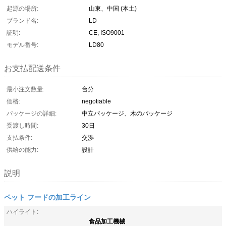
起源の場所:
山東、中国 (本土)
ブランド名:
LD
証明:
CE, ISO9001
モデル番号:
LD80
お支払配送条件
最小注文数量:
台分
価格:
negotiable
パッケージの詳細:
中立パッケージ、木のパッケージ
受渡し時間:
30日
支払条件:
交渉
供給の能力:
設計
説明
ペット フードの加工ライン
ハイライト:
食品加工機械