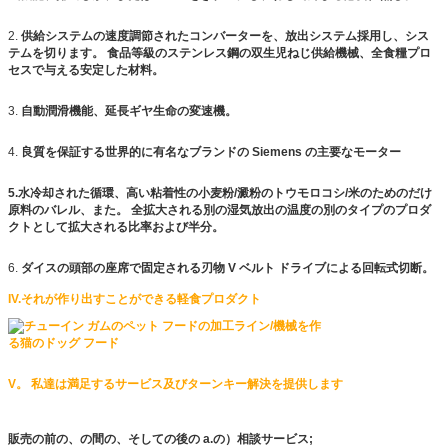
2.
供給システムの速度調節されたコンバーターを、放出システム採用し、シス
テムを切ります。 食品等級のステンレス鋼の双生児ねじ供給機械、全食糧プロ
セスで与える安定した材料。
3.
自動潤滑機能、延長ギヤ生命の変速機。
4.
良質を保証する世界的に有名なブランドの Siemens の主要なモーター
5.水冷却された循環、高い粘着性の小麦粉/澱粉のトウモロコシ/米のためのだけ
原料のバレル、また。 全拡大される別の湿気放出の温度の別のタイプのプロダ
クトとして拡大される比率および半分。
6.
ダイスの頭部の座席で固定される刃物 V ベルト ドライブによる回転式切断。
IV.それが作り出すことができる軽食プロダクト
V。 私達は満足するサービス及びターンキー解決を提供します
販売の前の、の間の、そしての後の a.の）相談サービス;