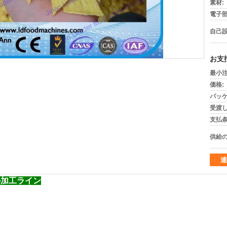
素材:
電子部
自己設
お支
最小注
価格:
パッケ
受渡し
支払条
供給の
連
プの加工ライン