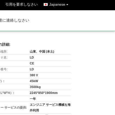
引用を要求しなさい
Japanese
達に連絡しなさい
の詳細:
場所:
山東、中国 (本土)
ド名:
LD
CE
番号:
LD
380 V
）:
45kW
3500kg
L*W*H）:
2245*850*1900mm
一年
エンジニア サービス機械を海
ー サービスの提供:
外利用