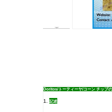
Doritos/トーティーヤ/コーン チッ
1.
記述