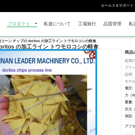
セールス＆サポート:
家
プロダクト
私達について
工場旅行
品質管理
私
ーン チップの doritos の加工ライン トウモロコシの軽食
ritos の加工ライン トウモロコシの軽食
商品
起源の
ブラン
証明:
モデル
電圧:
力（W
重量:
次元（
保証:
アフタ