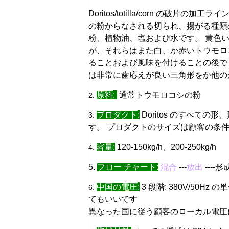
Doritos/totilla/corn の破片の加工ライ
の粉からなされる切られ、揚がる種類
粉、植物油、塩および水です。 黄色
が、それらはまた白、か赤いトウモロ
ることおよび風味を付けることの後で
は非常に歯応えが良い三角形をか他の
原料
:
通常トウモロコシの粉
2.
プロダクト
:
Doritos のすべての
3.
す。 プロダクトのサイズは顧客の条
容量
:
120-150kg/h、200-250kg/h
4.
5.
フロー チャート
:
混合
---
放出
----形成
中国の電圧
:
3 段階: 380V/50Hz
6.
てもいいです
異なった国に従う顧客のローカル電圧