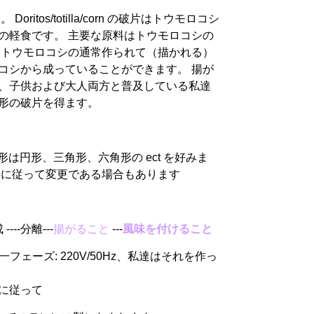
ン。 Doritos/totilla/corn の破片はトウモロコシ
の軽食です。 主要な原料はトウモロコシの
いトウモロコシの通常作られて（描かれる）
コシから成っていることができます。 揚が
、子供および大人両方と普及している私達
形の破片を得ます。
形、形は円形、三角形、六角形の ect を好みま
件に従って変更である場合もあります
 ----分離---
揚がること
---
風味を付けること
 の単一フェーズ: 220V/50Hz、私達はそれを作っ
に従って