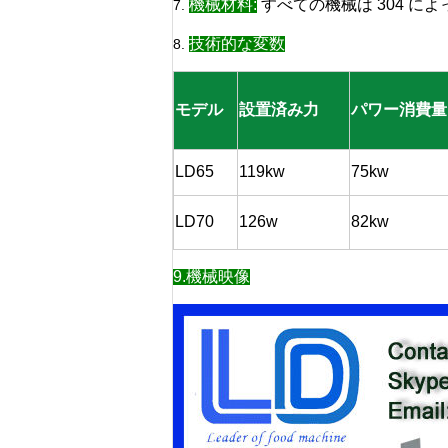
機械材料
:
すべての機械は 304 に
7.
技術的な変数
8.
モデル
設置済み力
パワー消費量
LD65
119kw
75kw
LD70
126w
82kw
9.機械映像