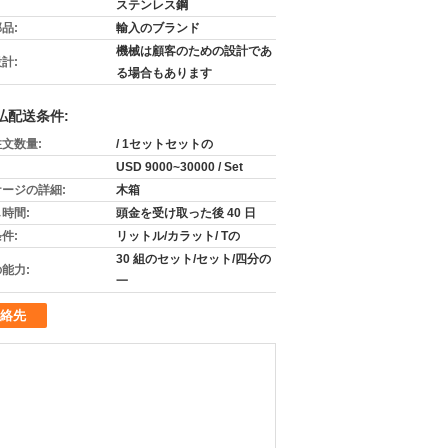
ステンレス鋼
品:
輸入のブランド
機械は顧客のための設計であ
計:
る場合もあります
払配送条件:
文数量:
/ 1セットセットの
USD 9000~30000 / Set
ージの詳細:
木箱
時間:
頭金を受け取った後 40 日
件:
リットル/カラット/ Tの
30 組のセット/セット/四分の
能力:
一
絡先