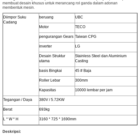
membuat desain khusus untuk merancang rol ganda dalam adonan
membentuk mesin.
Diimpor Suku
beruang
UBC
Cadang
Motor
TECO
pengurangan Gears
Taiwan CPG
inverter
LG
Desain Struktur
Stainless Steel dan Aluminium
utama
Casting
basis Bingkai
45 # Baja
Roller Lebar
300mm
Kapasitas
10000 lembar per jam
Tegangan / Daya
380V / 5.72KW
Berat
693kg
L * W * H
3160 * 725 * 1690mm
Deskripsi: