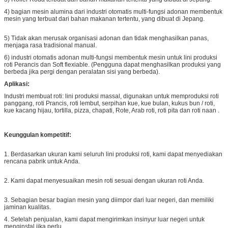
4) bagian mesin alumina dari industri otomatis multi-fungsi adonan membentuk
mesin yang terbuat dari bahan makanan tertentu, yang dibuat di Jepang.
5) Tidak akan merusak organisasi adonan dan tidak menghasilkan panas,
menjaga rasa tradisional manual.
6) industri otomatis adonan multi-fungsi membentuk mesin untuk lini produksi
roti Perancis dan Soft flexiable. (Pengguna dapat menghasilkan produksi yang
berbeda jika pergi dengan peralatan sisi yang berbeda).
Aplikasi:
Industri membuat roti: lini produksi massal, digunakan untuk memproduksi roti
panggang, roti Prancis, roti lembut, serpihan kue, kue bulan, kukus bun / roti,
kue kacang hijau, tortilla, pizza, chapati, Rote, Arab roti, roti pita dan roti naan .
Keunggulan kompetitif:
1. Berdasarkan ukuran kami seluruh lini produksi roti, kami dapat menyediakan
rencana pabrik untuk Anda.
2. Kami dapat menyesuaikan mesin roti sesuai dengan ukuran roti Anda.
3. Sebagian besar bagian mesin yang diimpor dari luar negeri, dan memiliki
jaminan kualitas.
4. Setelah penjualan, kami dapat mengirimkan insinyur luar negeri untuk
menginstal jika perlu.