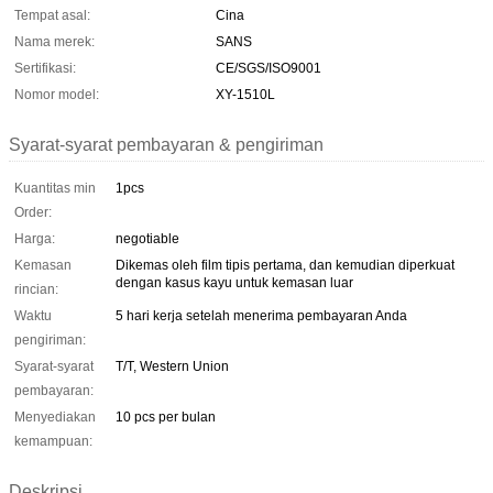
Tempat asal:
Cina
Nama merek:
SANS
Sertifikasi:
CE/SGS/ISO9001
Nomor model:
XY-1510L
Syarat-syarat pembayaran & pengiriman
Kuantitas min
1pcs
Order:
Harga:
negotiable
Kemasan
Dikemas oleh film tipis pertama, dan kemudian diperkuat
dengan kasus kayu untuk kemasan luar
rincian:
Waktu
5 hari kerja setelah menerima pembayaran Anda
pengiriman:
Syarat-syarat
T/T, Western Union
pembayaran:
Menyediakan
10 pcs per bulan
kemampuan:
Deskripsi