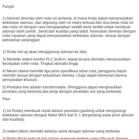
Fungsi:
1) Adonan diremas oleh roda rol pertama, di mana Anda dapat menyesuaikan
ketebalan adonan, dan digulung oleh rol rotary terbuat dari dua belas roda rol
dan roda rol dengan cara mengepakkan sedikit demi sedikit untuk membuat
adonan lebih polish , berat dan kualitas yang stabil. Kemudian diremas dengan
roda rupawan yang dapat menyesuaikan ketebalan adonan, sesuai dengan
kebutuhan pelanggan.
2) Roda roll-up akan menggulung adonan ke strip.
3) Memiliki sistem kontrol PLC built-in, dapat secara otomatis menyesuaikan
kecepatan roller roda. Tingkat otomatis tinggi.
4) Mesin utama memiliki tiga jenis spesifikasi lebar roda, pengguna dapat
memilih sesuai dengan kebutuhan mereka. (Juga dapat memesan karena
persyaratan khusus).
5) Produksi line adalah transformable. (Pengguna dapat menghasilkan
produksi yang berbeda jika pergi dengan peralatan sisi yang berbeda).
Fitur:
1) rol Rotary membuat cepat stasiun peredam gauhing untuk mengurangi
ketebalan adonan dengan faktor MAX dari 6: 1 (tergantung pada jenis adonan
dan kualitas).
2) sistem taburi otomatis bekerja sama dengan adonan yang berbeda.
3) Roller Roda terbuat dari bahan makanan tertentu yang dibuat di Jepang.