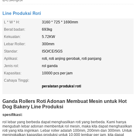
Line Produksi Roti
L * W * H:
3160 * 725 * 1690mm
Berat badan:
693kg
Kekuatan:
5.72KW
Lebar Roller:
300mm
Standar:
ISO/CE/SGS
Aplikasi:
roti, roti anjing gerobak, roti panjang
Jenis rol:
rol ganda
Kapasitas:
10000 pcs per jam
Cahaya Tinggi:
peralatan produksi roti
Ganda Rollers Roti Adonan Membuat Mesin untuk Hot
Dog Bakery Line Produksi
spesifikasi:
rol lebar yang berbeda dapat menghasilkan roti yang berbeda. Kami hanya
mengubah lebar adonan membentuk rol mesin, maka kita dapat menghasilkan
roti yang kita inginkan. Lebar roller adalah 100mm, 200mm dan 300mm. Untuk
meningkatkan kapasitas produksi untuk 10.000 lembar per jam, kita dapat