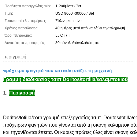
Ποσότητα παραγγελίας min:
1 Ρυθμίστε / Σετ
Τιμή:
USD 9000~30000 / Set
Συσκευασία λεπτομέρειες:
Ξύλινη κασετίνα
Χρόνος παράδοσης:
40 ημέρες μετά από να λάβει την πληρωμή
Όροι πληρωμής:
L / CT / T
Δυνατότητα προσφοράς:
30 σύνολο/σύνολα/τέταρτο
περιγραφή
πρόχειρο φαγητό που κατασκευάζει τη μηχανή
Γραμμή διαδικασίας τσιπ Doritos/tortilla/καλαμποκιού
1.
Περιγραφή
Doritos/totilla/corn γραμμή επεξεργασίας τσιπ. Doritos/totilla/co
πρόχειρων φαγητών που γίνονται από τη σκόνη καλαμποκιού,
και τηγανίζονται έπειτα. Οι κύριες πρώτες ύλες είναι σκόνη κ