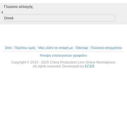
νοντας
τις μηχανές
τσιμπά το ψωμί/
εξωθητών
αναμιγνύ
μμή
Γλώσσα αλλαγής
μηχανών/
την κροτίδα
τροφίμων ριπών
εξωθεί τ
γωγής
παραγωγής
ρυζιού ψησίματος
καλαμποκιού
γαρί
s
όντων
προϊόντων
γραμμών
Greek
τικών
επεξεργασίας
ιών
τροφίμων
Σπίτι
|
Περίπου εμείς
|
Μας ελάτε σε επαφή με
|
Sitemap
|
Πολιτική απορρήτου
Άποψη υπολογιστών γραφείου
Copyright © 2015 - 2025 China Production Line Online Marketplace.
All rights reserved. Developed by
ECER