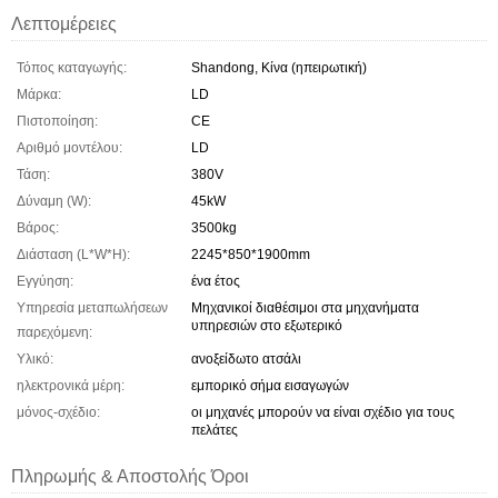
Λεπτομέρειες
Τόπος καταγωγής:
Shandong, Κίνα (ηπειρωτική)
Μάρκα:
LD
Πιστοποίηση:
CE
Αριθμό μοντέλου:
LD
Τάση:
380V
Δύναμη (W):
45kW
Βάρος:
3500kg
Διάσταση (L*W*H):
2245*850*1900mm
Εγγύηση:
ένα έτος
Υπηρεσία μεταπωλήσεων
Μηχανικοί διαθέσιμοι στα μηχανήματα
υπηρεσιών στο εξωτερικό
παρεχόμενη:
Υλικό:
ανοξείδωτο ατσάλι
ηλεκτρονικά μέρη:
εμπορικό σήμα εισαγωγών
μόνος-σχέδιο:
οι μηχανές μπορούν να είναι σχέδιο για τους
πελάτες
Πληρωμής & Αποστολής Όροι