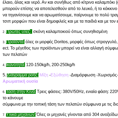
έλαιο, άλας και νερό. Αν και συνήθως από κίτρινο καλαμπόκι (
μπορούν επίσης να αποτελεσθούν από το λευκό, ή το κόκκινο
να τηγανίσουμε και να αρωματίσουμε, παίρνουμε το πολύ τρα
τσιπ μορφών που είναι δημοφιλείς και με τα παιδιά και με τον 
Πρώτες ύλες
:
σκόνη καλαμποκιού όπως συνηθισμένη
2.
Προϊόντα
:
όλες οι μορφές Doritos, μορφές όπως στρογγυλό
3.
ect. Το μέγεθος των προϊόντων μπορεί να είναι αλλαγή σύμφων
των πελατών
Ικανότητα
:
120-150kg/h, 200-250kg/h
4.
5.
Διάγραμμα ροής
:
Μίξη
-
Εξώθηση
-Διαμόρφωση -Χωρισμός
Αρωματική ουσία
Τάση στην Κίνα
:
Τρεις φάσεις: 380V/50Hz, ενιαία φάση: 22
6.
το κάνουμε
σύμφωνα με την τοπική τάση των πελατών σύμφωνα με τις δι
Υλικά μηχανών
:
Όλες οι μηχανές γίνονται από 304 ανοξείδω
7.