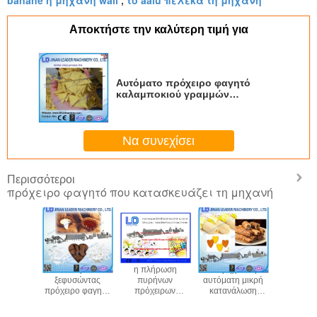
banane η μηχανή wali
το aalu πελεκά τη μηχανή
,
Αποκτήστε την καλύτερη τιμή για
Αυτόματο πρόχειρο φαγητό
καλαμποκιού γραμμών
επεξεργασίας doritos τσιπ
καλαμποκιού που κατασκευάζει
τη μηχανή
Να συνεχίσει
Περισσότεροι
πρόχειρο φαγητό που κατασκευάζει τη μηχανή
ίδες
Ηλεκτρικό
η πλήρωση
Βιομηχανική
μηχανή σ
ιτς που
ξεφυσώντας
πυρήνων
αυτόματη μικρή
τσιπ, εξω
νουν τα
πρόχειρο φαγητό
πρόχειρων
κατανάλωση
μηχανή
α φαγητά
ρυζιού τυριών
φαγητών
γραμμών
πρόχε
ουν την
που κατασκευάζει
δημητριακών
επεξεργασίας
φαγητώ