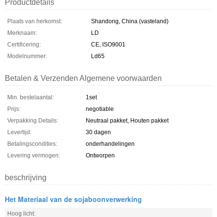
Productdetails
Plaats van herkomst:
Shandong, China (vasteland)
Merknaam:
LD
Certificering:
CE, ISO9001
Modelnummer:
Ld65
Betalen & Verzenden Algemene voorwaarden
Min. bestelaantal:
1set
Prijs:
negotiable
Verpakking Details:
Neutraal pakket, Houten pakket
Levertijd:
30 dagen
Betalingscondities:
onderhandelingen
Levering vermogen:
Ontworpen
beschrijving
Het Materiaal van de sojaboonverwerking
Hoog licht: