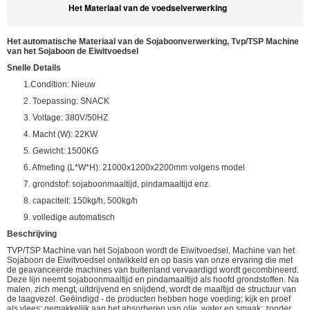
Het Materiaal van de voedselverwerking
Het automatische Materiaal van de Sojaboonverwerking, Tvp/TSP Machine
van het Sojaboon de Eiwitvoedsel
Snelle Details
1.Condition: Nieuw
2. Toepassing: SNACK
3. Voltage: 380V/50HZ
4. Macht (W): 22KW
5. Gewicht: 1500KG
6. Afmeting (L*W*H): 21000x1200x2200mm volgens model
7. grondstof: sojaboonmaaltijd, pindamaaltijd enz.
8. capaciteit: 150kg/h, 500kg/h
9. volledige automatisch
Beschrijving
TVP/TSP Machine van het Sojaboon wordt de Eiwitvoedsel, Machine van het
Sojaboon de Eiwitvoedsel ontwikkeld en op basis van onze ervaring die met
de geavanceerde machines van buitenland vervaardigd wordt gecombineerd.
Deze lijn neemt sojaboonmaaltijd en pindamaaltijd als hoofd grondstoffen. Na
malen, zich mengt, uitdrijvend en snijdend, wordt de maaltijd de structuur van
de laagvezel. Geëindigd - de producten hebben hoge voeding; kijk en proef
als vlees; gemakkelijk aan het absorberen van olie, water en smaak; zonder