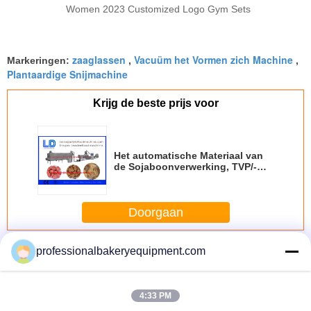
Women 2023 Customized Logo Gym Sets
zaaglassen
Vacuüm het Vormen zich Machine
Markeringen:
,
,
Plantaardige Snijmachine
Krijg de beste prijs voor
Het automatische Materiaal van
de Sojaboonverwerking, TVP/-
TSP Machine van het Sojaboon
de Eiwitvoedsel
Doorgaan
Het Materiaal van de sojaboonverwerking
Meer
professionalbakeryequipment.com
4:33 PM