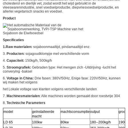
cholesterol en dierlijk vet, zodat wordt het wijd gebruikt in de
vleeswarenindustrie, snel voedselproductie, diepvriesvoedselproductie, en
allerlei vegetarisch snacks en voedsel.
Product
Specificaties
1.Raw materialen:
sojaboonmaaltijd, pindamaaltijd enz.
3.
Producten:
sojagoudklompje met verschillende vorm
4.
Capaciteit:
150kg/h, 500kg/h
5.
Stroomgrafiek:
Gebraden type: Het mengen zich -Uitdrijving -lucht het
converying -baksel
6.
Voltage in China:
Drie fasen: 380V/50Hz, Enige fase: 220V/50Hz, kunnen
wij maken het volgens
het Lokale voltage van klanten volgens verschillende landen
7.
Machinesmaterialen
: Alle machines worden gemaakt door roestvrije 304
8.
Technische Parameters
model
geïnstalleerde
machtsconsumptie
output
groott
macht
LD 65
100kw
80kw
180--200kg/h
1900