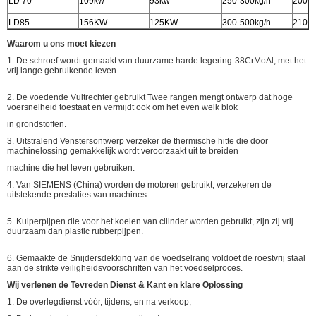
LD 70
109kw
93kw
250-300kg/h
2000
LD85
156KW
125KW
300-500kg/h
2100
Waarom u ons moet kiezen
1. De schroef wordt gemaakt van duurzame harde legering-38CrMoAl, met het
vrij lange gebruikende leven.
2. De voedende Vultrechter gebruikt Twee rangen mengt ontwerp dat hoge
voersnelheid toestaat en vermijdt ook om het even welk blok
in grondstoffen.
3. Uitstralend Venstersontwerp verzeker de thermische hitte die door
machinelossing gemakkelijk wordt veroorzaakt uit te breiden
machine die het leven gebruiken.
4. Van SIEMENS (China) worden de motoren gebruikt, verzekeren de
uitstekende prestaties van machines.
5. Kuiperpijpen die voor het koelen van cilinder worden gebruikt, zijn zij vrij
duurzaam dan plastic rubberpijpen.
6. Gemaakte de Snijdersdekking van de voedselrang voldoet de roestvrij staal
aan de strikte veiligheidsvoorschriften van het voedselproces.
Wij verlenen de Tevreden Dienst & Kant en klare Oplossing
1. De overlegdienst vóór, tijdens, en na verkoop;