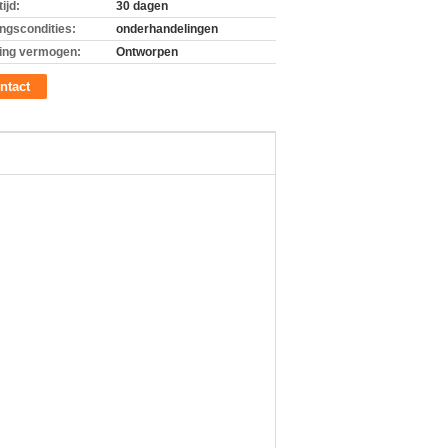
ijd:
30 dagen
ingscondities:
onderhandelingen
ing vermogen:
Ontworpen
ntact