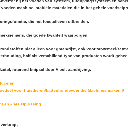
ertor bij het voeden van systeem, uitdrijvingssysteem en scherp
 voeden machine, stabiele materialen die in het gehele voedselp
ingsfunctie, die het toestelleven uitbreiden.
erksiemens, die goede kwaliteit waarborgen
ondstoffen niet alleen voor graan/rijst, ook voor tarwemeel/zetme
verhouding, half als verschillend type van producten wordt geheel
etel, roterend knipsel door V-belt aandrijving.
duceren
nt en klare Oplossing
a verkoop;