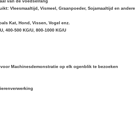
taal van de voedselrang
kt: Vleesmaaltijd, Vismeel, Graanpoeder, Sojamaaltijd en andere
als Kat, Hond, Vissen, Vogel enz.
/U, 400-500 KG/U, 800-1000 KG/U
voor Machinesdemonstratie op elk ogenblik te bezoeken
dierenverwerking