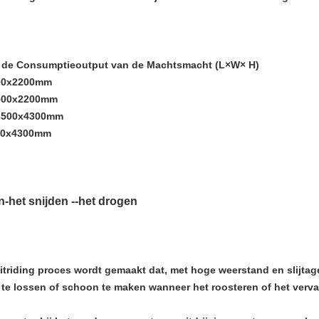
e de Consumptieoutput van de Machtsmacht (L×W× H)
200x2200mm
1500x2200mm
x3500x4300mm
500x4300mm
n-het snijden --het drogen
riding proces wordt gemaakt dat, met hoge weerstand en slijtage-
 te lossen of schoon te maken wanneer het roosteren of het verv