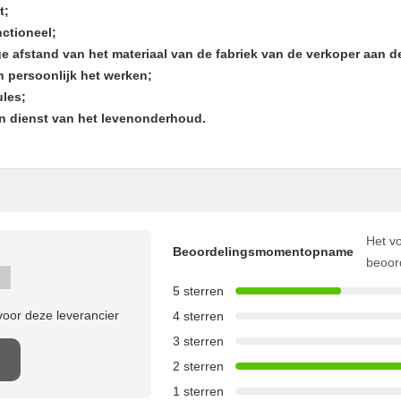
t;
nctioneel;
ge afstand van het materiaal van de fabriek van de verkoper aan 
n persoonlijk het werken;
ules;
 en dienst van het levenonderhoud.
Het vo
Beoordelingsmomentopname
beoor
5 sterren
oor deze leverancier
4 sterren
3 sterren
2 sterren
1 sterren