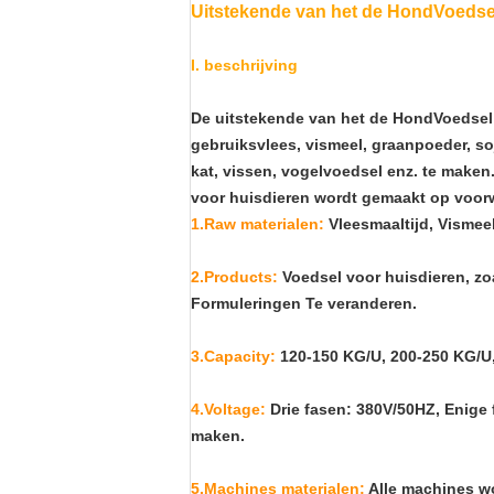
Uitstekende van het de HondVoedsel
I. beschrijving
De uitstekende van het de HondVoedsel 
gebruiksvlees, vismeel, graanpoeder, so
kat, vissen, vogelvoedsel enz. te maken
voor huisdieren wordt gemaakt op voorw
1.Raw materialen:
Vleesmaaltijd, Vismee
2.Products:
Voedsel voor huisdieren, zo
Formuleringen Te veranderen.
3.Capacity:
120-150 KG/U, 200-250 KG/U,
4.Voltage:
Drie fasen: 380V/50HZ, Enige 
maken.
5.Machines materialen:
Alle machines wo