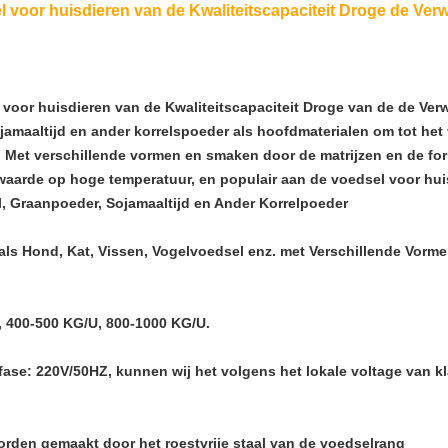
 voor huisdieren van de Kwaliteitscapaciteit Droge de Ve
voor huisdieren van de Kwaliteitscapaciteit Droge van de de Ver
jamaaltijd en ander korrelspoeder als hoofdmaterialen om tot het
. Met verschillende vormen en smaken door de matrijzen en de fo
aarde op hoge temperatuur, en populair aan de voedsel voor hui
l, Graanpoeder, Sojamaaltijd en Ander Korrelpoeder
als Hond, Kat, Vissen, Vogelvoedsel enz. met Verschillende Vorm
 400-500 KG/U, 800-1000 KG/U.
fase: 220V/50HZ, kunnen wij het volgens het lokale voltage van k
rden gemaakt door het roestvrije staal van de voedselrang