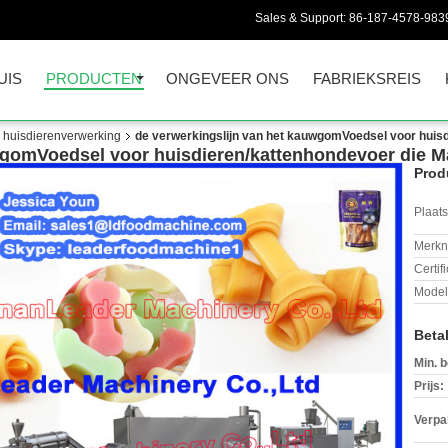
Sales & Support:
86-187-4578-983
UIS
PRODUCTEN
ONGEVEER ONS
FABRIEKSREIS
r huisdierenverwerking
de verwerkingslijn van het kauwgomVoedsel voor huis
uwgomVoedsel voor huisdieren/kattenhondevoer die 
Prod
Plaats
Merkn
Certif
Mode
Beta
Min. b
Prijs:
Verpa