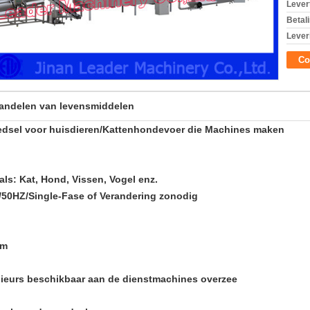
Levert
Betal
Lever
Co
andelen van levensmiddelen
edsel voor huisdieren/Kattenhondevoer die Machines maken
ls: Kat, Hond, Vissen, Vogel enz.
/50HZ/Single-Fase of Verandering zonodig
mm
nieurs beschikbaar aan de dienstmachines overzee