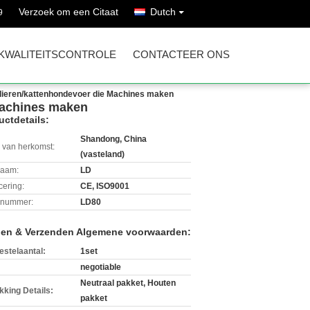
Verzoek om een Citaat
Dutch
9
KWALITEITSCONTROLE
CONTACTEER ONS
dieren/kattenhondevoer die Machines maken
Machines maken
uctdetails:
Shandong, China
 van herkomst:
(vasteland)
aam:
LD
icering:
CE, ISO9001
lnummer:
LD80
len & Verzenden Algemene voorwaarden:
estelaantal:
1set
negotiable
Neutraal pakket, Houten
kking Details:
pakket