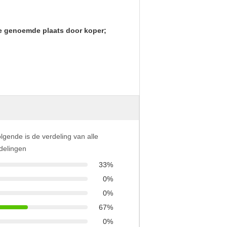
de genoemde plaats door koper;
lgende is de verdeling van alle
delingen
33%
0%
0%
67%
0%