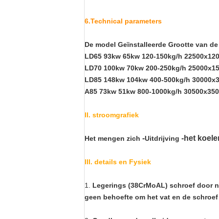
6.Technical parameters
De model Geïnstalleerde Grootte van d
LD65 93kw 65kw 120-150kg/h 22500x1
LD70 100kw 70kw 200-250kg/h 25000x
LD85 148kw 104kw 400-500kg/h 30000
A85 73kw 51kw 800-1000kg/h 30500x3
II. stroomgrafiek
-
-het koele
Het mengen zich
Uitdrijving
III. details en Fysiek
1.
Legerings (38CrMoAL) schroef door nit
geen behoefte om het vat en de schroef