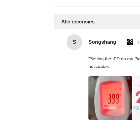
recensie
Alle recensies
S
Songshang
T
"Setting the IPD on my Pi
noticeable.