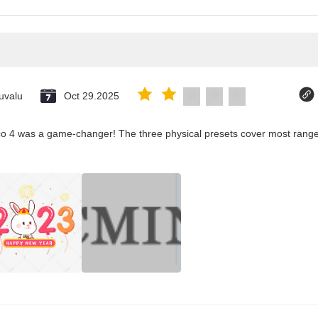
uvalu
Oct 29.2025
co 4 was a game-changer! The three physical presets cover most ranges