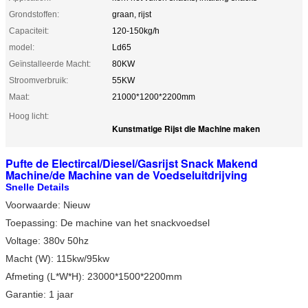
Grondstoffen:
graan, rijst
Capaciteit:
120-150kg/h
model:
Ld65
Geïnstalleerde Macht:
80KW
Stroomverbruik:
55KW
Maat:
21000*1200*2200mm
Hoog licht:
Kunstmatige Rijst die Machine maken
Pufte de Electircal/Diesel/Gasrijst Snack Makend
Machine/de Machine van de Voedseluitdrijving
Snelle Details
Voorwaarde: Nieuw
Toepassing: De machine van het snackvoedsel
Voltage: 380v 50hz
Macht (W): 115kw/95kw
Afmeting (L*W*H): 23000*1500*2200mm
Garantie: 1 jaar