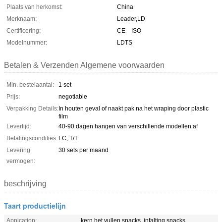
Plaats van herkomst:
China
Merknaam:
Leader,LD
Certificering:
CE ISO
Modelnummer:
LDTS
Betalen & Verzenden Algemene voorwaarden
Min. bestelaantal:
1 set
Prijs:
negotiable
Verpakking Details:
In houten geval of naakt pak na het wraping door plastic
film
Levertijd:
40-90 dagen hangen van verschillende modellen af
Betalingscondities:
LC, T/T
Levering
30 sets per maand
vermogen:
beschrijving
Taart productielijn
Appication:
kern het vullen snacks, infalting snacks