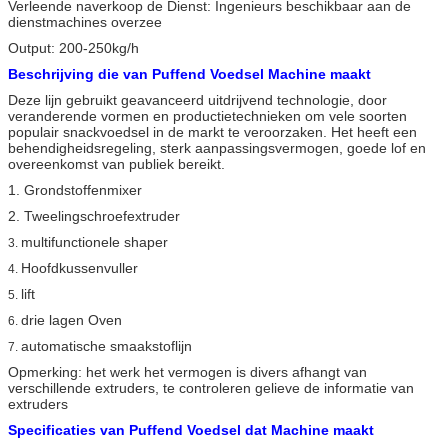
Verleende naverkoop de Dienst: Ingenieurs beschikbaar aan de
dienstmachines overzee
Output: 200-250kg/h
Beschrijving die van Puffend Voedsel Machine maakt
Deze lijn gebruikt geavanceerd uitdrijvend technologie, door
veranderende vormen en productietechnieken om vele soorten
populair snackvoedsel in de markt te veroorzaken. Het heeft een
behendigheidsregeling, sterk aanpassingsvermogen, goede lof en
overeenkomst van publiek bereikt.
1. Grondstoffenmixer
2. Tweelingschroefextruder
multifunctionele shaper
3.
Hoofdkussenvuller
4.
lift
5.
drie lagen Oven
6.
automatische smaakstoflijn
7.
Opmerking: het werk het vermogen is divers afhangt van
verschillende extruders, te controleren gelieve de informatie van
extruders
Specificaties van Puffend Voedsel dat Machine maakt