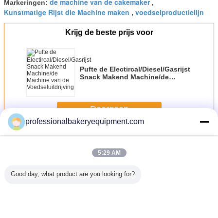
de machine van de cakemaker
Markeringen:
,
Kunstmatige Rijst die Machine maken
voedselproductielijn
,
Krijg de beste prijs voor
Pufte de Electircal/Diesel/Gasrijst
Snack Makend Machine/de
Machine van de
Voedseluitdrijving
Doorgaan
professionalbakeryequipment.com
Taart productielijn
Meer
5:29 AM
Good day, what product are you looking for?
inervorm
De
Geautomatiseerde
Chocolade het
De autom
de 3
Cakeproductielijn
Cakeproductielijn,
Vullen van het het
Lagere
uminiumfolie
van de tribunekop
de Machinesgs
Materiaalvoedsel
Voeden M
doos/het
voor van het de
van de
van de
van h