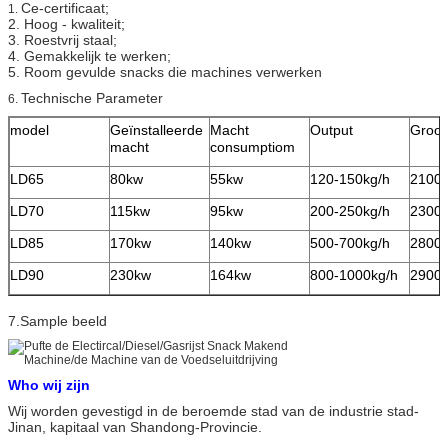
Ce-certificaat;
1.
2. Hoog - kwaliteit;
3. Roestvrij staal;
4. Gemakkelijk te werken;
5. Room gevulde snacks die machines verwerken
Technische Parameter
6.
model
Geïnstalleerde
Macht
Output
Groot
macht
consumptiom
LD65
80kw
55kw
120-150kg/h
21000
LD70
115kw
95kw
200-250kg/h
23000
LD85
170kw
140kw
500-700kg/h
28000
LD90
230kw
164kw
800-1000kg/h
29000
7.Sample beeld
Who wij zijn
Wij worden gevestigd in de beroemde stad van de industrie stad-
Jinan, kapitaal van Shandong-Provincie.