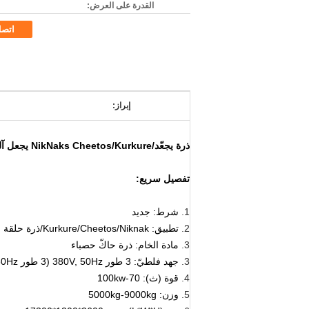
القدرة على العرض:
اتص
إبراز:
ذرة يجعّد/NikNaks Cheetos/Kurkure يجعل آلة 125kg/h
تفصيل سريع:
1.
شرط: جديد
2.
تطبيق: Kurkure/Cheetos/Niknak/ذرة حلقة
3.
مادة الخام: ذرة حاكّ حصباء
3.
جهد فلطيّ: 3 طور 380V, 50Hz (3 طور 220V, 60Hz)
4.
قوة (ث): 70-100kw
5.
وزن: 5000kg-9000kg