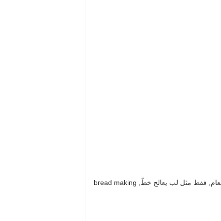
أيضا أن يذعن مع الطلب من زبون مختلف, نحن استطاع صمّمت ويتقشّر جعلت الكلّ كامل يعالج خطّ من مختلف وجبة خفيفة طعام, فقط مثل لب يعالج خطّ, bread making