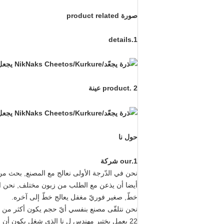
صورة product related
1.details
2 .product عينة
حول نا
1.our شركة
نحن في الدّرجة الأولى نعالج مع المصنع, بحث من 
خطّ, صغير فوريّ مغفل يعالج خطّ إلى آخره.
نحن نتلقّى مصنع بنفسي أيّ حجم يكون أكثر من 10000 مترا مربعا. هناك أكثر من 40 عامل, بما في ذلك 11 ماهر أحد.
22 يعمل يختبر مهندس ل نا الذي شغل يكون أن يبحث آلة جديد, تصميم لزبون, عمولة تجهيز لزبون.