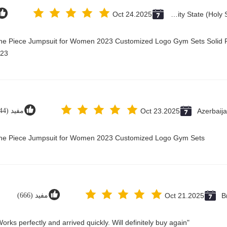
Oct 24.2025
Vatican City State (Holy See)
One Piece Jumpsuit for Women 2023 Customized Logo Gym Sets Solid P
23@
Azerbaij
Oct 23.2025
مفيد (44)
 One Piece Jumpsuit for Women 2023 Customized Logo Gym Sets
B
Oct 21.2025
مفيد (666)
"Great value for money. Works perfectly and arrived quickly. Will definitely buy again."