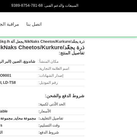
المبيعات والدعم الفنى:
86-187-4578-9839
اتصل بنا
مراقبة الج
ذرة يجعّد/NikNaks Cheetos/Kurkure يجعل آلة 125kg /h
ذرة يجعّد/NikNaks Cheetos/Kurkure يجعل آلة 125kg /h
تفاصيل المنتج:
مكان المنشأ:
شاندونغ، الصين (البر ال
اسم العلامة التجارية:
إصدار الشهادات:
SO9001
رقم الموديل:
, LD-TSII
شروط الدفع والشحن:
الحد الأدنى لكمية:
الأسعار:
iable
تفاصيل التغليف:
مجموعة محايد, مجموعة 
وقت التسليم:
ys
شروط الدفع:
ال