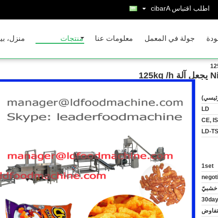
اطلب اقتباس
Arabic
ودة
جولة في المعمل
معلومات عنا
منتجات
منزل، بي
رئيسي)
LD
CE, I
LD-TSI
1set
negot
خشبيّ
30da
تفاوض