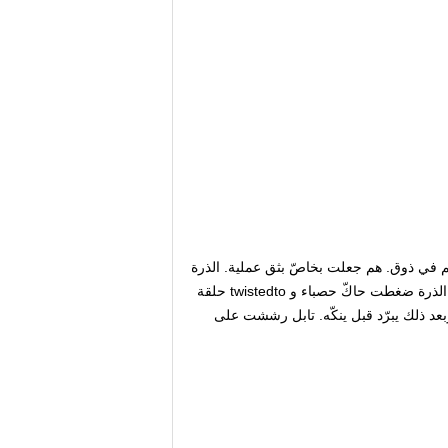
خفيفة, جدّا قابل للطحن وعظيم في ذوق. هم جعلت بخاصّ بثق عملية. الذرة
moisturize حاكّ حصباء في النوع طحين خلاط مع ماء وغذّيت إلى ال rotaryhead باثق. في الباثق, واجب إلى الإثنان لوحة دوّار, الذرة ضغطت حاكّ حصباء و twistedto حلقة
Kurkure/Cheetos يقلي incooking زيت أو يحمّص في فرن وبعد ذلك يبرّد قبل ينكّه. تابل رششت على