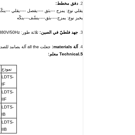
2.
دفق مخطط:
يقلي نوع: يمزج ---بثق ----يفصل ----يقلي ---ينكّه
يخبز نوع: يمزج----بثق----ينشّف---ينكّه
3.
جهد فلطيّ في الصين:
ثلاثة طور: 380V/50Hz, طور وحيد: 220V/50Hz, نحن يستطيع جعلت هو وفقا ل زبون جهد فلطيّ محلّي وفقا ل بلدان المختلفة
4.
آلة materials:
جعلت all the آلة بصامد للصدإ
5.Technical معلم:
نموذج
LDTS-
IF
LDTS-
IIF
LDTS-
IB
LDTS-
IIB