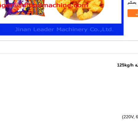
يصمّم
ل