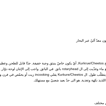
استعملت Kurkrue/Cheetos نا يجعل آلة إلى ينتج Kurkrue/Cheetos, أيّ يكون خاصّ ينبثق وجبة 
شكل. العمليّة قطع knifes يستطيع قطعت داخل يتطلّب طول. ال 
ذيذ نكهة وتغذية, هو الى حدّ بعيد شعبيّ مع مستهلك.