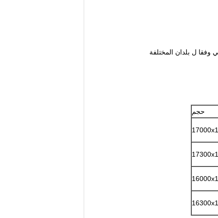
حجم
17000x
17300x
16000x
16300x