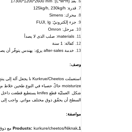
6.
بعد (L*W*H): 17300*1200*2600 mm
7.
قدرة: 125kg/h, 230kg/h
8.
محرك: Simens
9.
جزء إلكترونيّ: FUJI, lg
10.
مرحل: Omron
11.
materials: صلب الذى لا يصدأ
12.
كفالة: 1 سنة
13.
خدمة after-sales يزوّد: يهندس يتوفّر أن يصون معدّ آليّ عبر البحار
وصف:
السطح أن يحقّق ذوق مختلف مواتي. واجب إلى الل
مواصفة:
1.Products:
kurkure/cheetos/Niknak مع ذوق مختلف