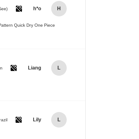
h*o
H
attern Quick Dry One Piece
Liang
L
an
Lily
L
razil