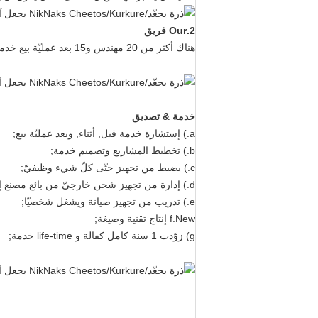
2.Our فريق
هناك أكثر من 20 مهندس و15 بعد عمليّة بيع خدمة personnels في مصنعنا. أيّ شيء على نحو خاطئ عندما شغلت آلة كنت سيعالج ضمن 10 دقيقة.
خدمة & تصديق
a.) إستشارة خدمة قبل, أثناء, وبعد عمليّة بيع;
b.) تخطيط المشاريع وتصميم خدمة;
c.) يضبط من تجهيز حتّى كلّ شيء وظيفيّ;
d.) إدارة من تجهيز شحن خارجيّ من بائع مصنع إلى يعيّن مكان بمشتري;
e.) تدريب من تجهيز صيانة ويشغل شخصيّا;
f.New إنتاج تقنية وصيغة;
g) زوّدت 1 سنة كامل كفالة و life-time خدمة;